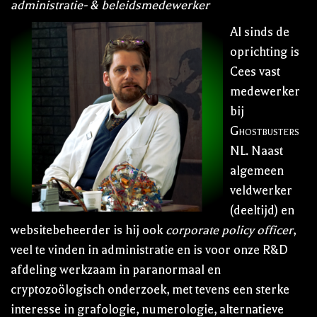
administratie- & beleidsmedewerker
Al sinds de
oprichting is
Cees vast
medewerker
bij
Ghostbusters
NL
. Naast
algemeen
veldwerker
(deeltijd) en
websitebeheerder is hij ook
corporate policy officer
,
veel te vinden in administratie en is voor onze R&D
afdeling werkzaam in paranormaal en
cryptozoölogisch onderzoek, met tevens een sterke
interesse in grafologie, numerologie, alternatieve