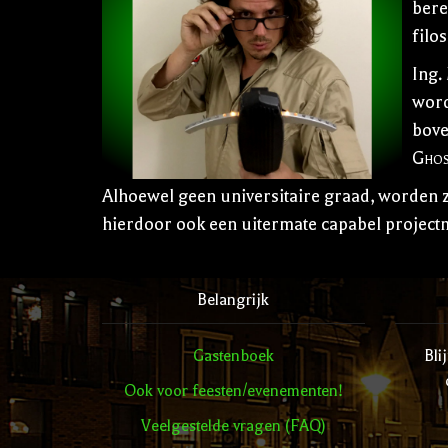
bere
filos
Ing.
word
bove
Ghos
Alhoewel geen universitaire graad, worden z
hierdoor ook een uitermate capabel projec
Belangrijk
Gastenboek
Bli
Ook voor feesten/evenementen!
Veelgestelde vragen (FAQ)